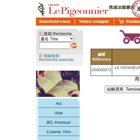
搜尋/ Recherche
編號
精確搜尋/
Référence
Recherche avancée
LE VOYAGEU
204000073
商