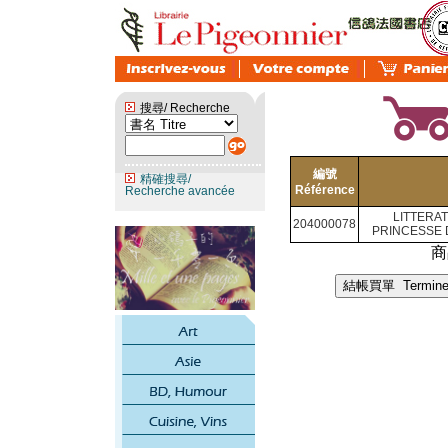
搜尋/ Recherche
編號
精確搜尋/
Référence
Recherche avancée
LITTERAT
204000078
PRINCESSE 
商