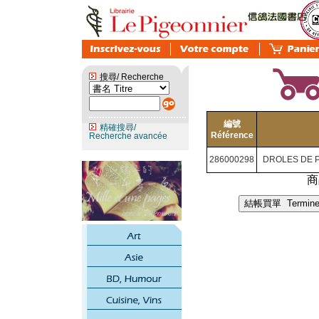
搜尋/ Recherche
編號
精確搜尋/
Référence
Recherche avancée
286000298
DROLES DE P
商