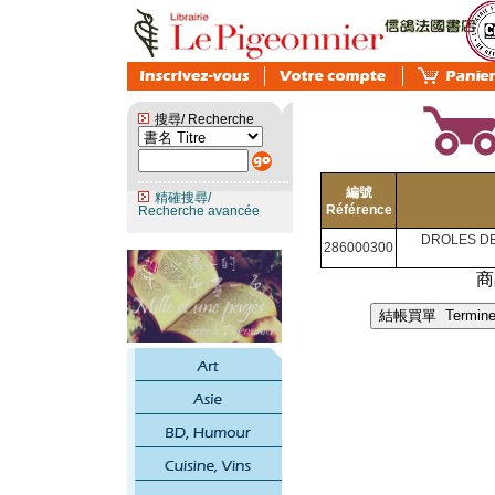
搜尋/ Recherche
編號
精確搜尋/
Référence
Recherche avancée
DROLES DE
286000300
商