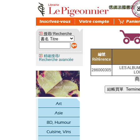
搜尋/ Recherche
編號
精確搜尋/
Référence
Recherche avancée
LES ALBUM
286000305
LOI
商