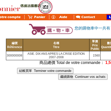
您的購物車中一共
單價
編號
名稱
數
Prix
Référence
Titre
Quanti
Public
ASIE. DIX ANS APRES LA CRISE EDITION
300000008
1560
2007-2008
商品總價 Total de votre commande：
1,