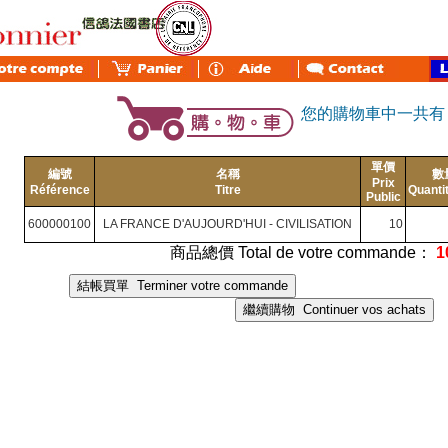
您的購物車中一共
單價
編號
名稱
數
Prix
Référence
Titre
Quanti
Public
600000100
LA FRANCE D'AUJOURD'HUI - CIVILISATION
10
商品總價 Total de votre commande：
1