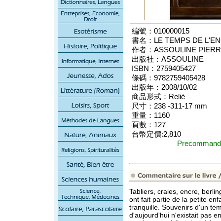
編號：010000015
書名：LE TEMPS DE L'E
作者：ASSOULINE PIERR
出版社：ASSOULINE
ISBN：2759405427
條碼：9782759405428
出版年：2008/10/02
商品形式：Relié
尺寸：238 -311-17 mm
重量：1160
頁數：127
台幣定價:2,810
Precomma
Tabliers, craies, encre, berli
ont fait partie de la petite e
tranquille. Souvenirs d'un te
d'aujourd'hui n'existait pas 