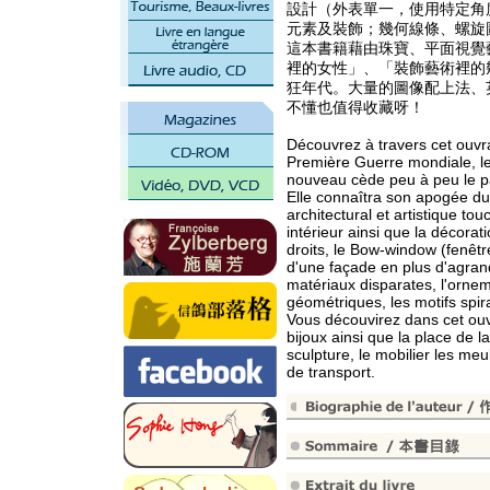
設計（外表單一，使用特定角
元素及裝飾；幾何線條、螺旋
這本書籍藉由珠寶、平面視覺
裡的女性」、「裝飾藝術裡的
狂年代。大量的圖像配上法、
不懂也值得收藏呀！
Découvrez à travers cet ouvr
Première Guerre mondiale, les
nouveau cède peu à peu le pa
Elle connaîtra son apogée d
architectural et artistique to
intérieur ainsi que la décorati
droits, le Bow-window (fenêtr
d'une façade en plus d'agrandir
matériaux disparates, l'ornem
géométriques, les motifs spira
Vous découvirez dans cet ouv
bijoux ainsi que la place de 
sculpture, le mobilier les meu
de transport.