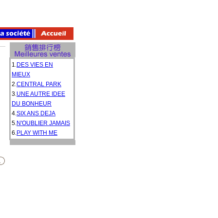
1.
DES VIES EN
MIEUX
2.
CENTRAL PARK
3.
UNE AUTRE IDEE
DU BONHEUR
4.
SIX ANS DEJA
5.
N'OUBLIER JAMAIS
6.
PLAY WITH ME