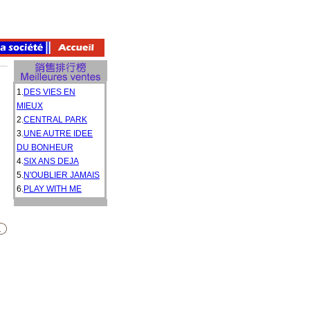
1.
DES VIES EN
MIEUX
2.
CENTRAL PARK
3.
UNE AUTRE IDEE
DU BONHEUR
4.
SIX ANS DEJA
5.
N'OUBLIER JAMAIS
6.
PLAY WITH ME