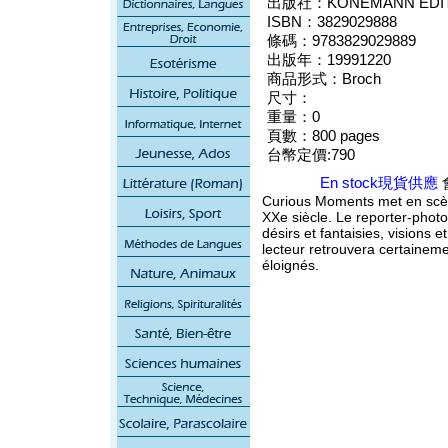
出版社：KONEMANN EDITI
ISBN：3829029888
條碼：9783829029889
出版年：19991220
商品形式：Broch
尺寸：
重量：0
頁數：800 pages
台幣定價:790
En stock現貨供應
Curious Moments met en scèn
XXe siècle. Le reporter-photo
désirs et fantaisies, visions 
lecteur retrouvera certainem
éloignés.