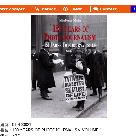
編號：019100021
書名：150 YEARS OF PHOTOJOURNALISM VOLUME 1
作者：XXX