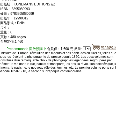
出版社：KONEMANN EDITIONS (p)
ISBN：3895080993
條碼：9783895080999
出版年：19990312
商品形式：Relié
尺寸：
重量：0
頁數：480 pages
台幣定價:1,460
Precommande 開放預購中
會員價：1,690 元 數量:
L'histoire de l'Europe, l'évolution des moeurs et des habitudes culturelles, telles qu
nous les révèlent la photographie de presse depuis 1850. Les deux volumes sont
constitués d'un remarquable choix de photographies légendées, regroupées par
thèmes: la vie dans la rue, habitat et transports, les arts, la révolution bolchévique, l
cinéma, le nazisme, le nouveau rôle des femmes, etc. Le premier volume porte sur 
période 1850-1918, le second sur l'époque contemporaine.