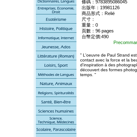
條碼：9783895086045
出版年：19981126
商品形式：Relié
尺寸：
重量：0
頁數：96 pages
台幣定價:490
Precomm
" L'oeuvre de Paul Strand est
contact avec la force et la be
d'inspiration à des photograp
découvert des formes photog
temps. "