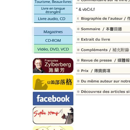
" & vbCrLf