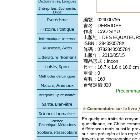
編號：024000795
書名：DEBRIDEE
作者：CAO SIYU
出版社：DES EQUATEUR
ISBN：284990578X
條碼：9782849905784
出版年：2019/05/15
商品形式：Incon
尺寸：16,7 x 1,6 x 16,6 cm
重量：0
頁數：160
台幣定價:920
Precomm
En quelques traits de crayon,
quotidienne, en Chine comme 
différences mais aussi la pro
sur nos préjugés et les représ
travers une cinquantaine de 