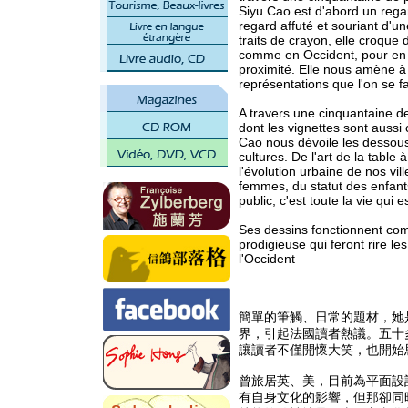
Siyu Cao est d'abord un regar
regard affuté et souriant d'u
traits de crayon, elle croque
comme en Occident, pour en s
proximité. Elle nous amène à 
représentations que l'on se fai
A travers une cinquantaine d
dont les vignettes sont aussi
Cao nous dévoile les dessous,
cultures. De l'art de la table
l'évolution urbaine de nos vi
femmes, du statut des enfants 
public, c'est toute la vie qui 
Ses dessins fonctionnent co
prodigieuse qui feront rire les
l'Occident
簡單的筆觸、日常的題材，她
界，引起法國讀者熱議。五十
讓讀者不僅開懷大笑，也開始
曾旅居英、美，目前為平面設計
有自身文化的影響，但那卻同