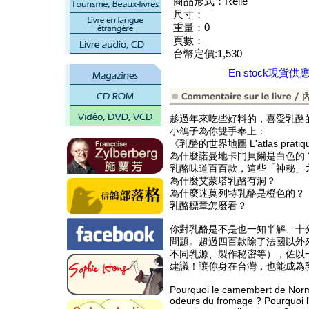
商品形式：Relié
尺寸：
重量：0
頁數：
台幣定價:1,530
En stock現貨供
趁過年來吃些好料的，喜愛乳酪
小鴿子為你雙手奉上：
《乳酪的世界地圖 L'atlas pratiqu
為什麼諾曼地卡門貝爾是白色的
乳酪味道百百款，這些「神秘」
為什麼艾蒙塔乳酪有洞？
為什麼迷莫列特乳酪是橙色的？
乳酪標章怎麼看？
你對乳酪是不是也一知半解、十
問題。超過四百款除了法國以外
不同乳源、製作秘密等），佐以
建議！讓你身在台灣，也能成為
Pourquoi le camembert de Norman
odeurs du fromage ? Pourquoi l'