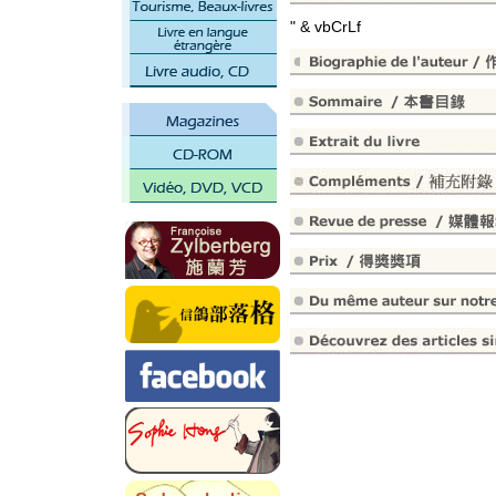
" & vbCrLf