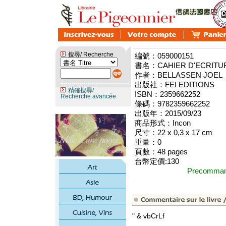
搜尋/ Recherche
編號：059000151
書名：CAHIER D'ECRITU
作者：BELLASSEN JOEL
出版社：FEI EDITIONS
精確搜尋/
ISBN：2359662252
Recherche avancée
條碼：9782359662252
出版年：2015/09/23
商品形式：Incon
尺寸：22 x 0,3 x 17 cm
重量：0
頁數：48 pages
台幣定價:130
Precomm
" & vbCrLf