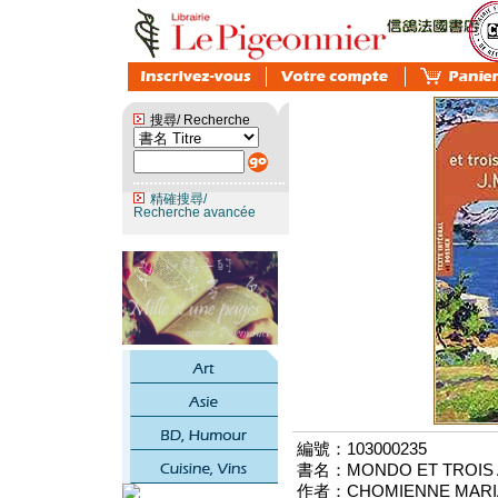
搜尋/ Recherche
精確搜尋/
Recherche avancée
編號：103000235
書名：MONDO ET TROIS 
作者：CHOMIENNE MARI