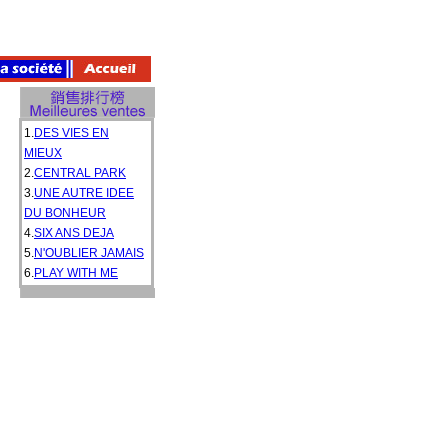
1.
DES VIES EN
MIEUX
2.
CENTRAL PARK
3.
UNE AUTRE IDEE
DU BONHEUR
4.
SIX ANS DEJA
5.
N'OUBLIER JAMAIS
6.
PLAY WITH ME