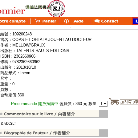
編號：109200248
書名：OOPS ET OHLALA JOUENT AU DOCTEUR
作者：MELLOW/GRAUX
出版社：TALENTS HAUTS EDITIONS
ISBN：2362660966
條碼：9782362660962
出版年：2013/10/10
商品形式：Incon
尺寸：
重量：0
頁數：
台幣定價:360
Precommande 開放預購中
會員價：360 元 數量:
" & vbCrLf