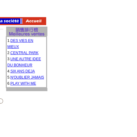
1.
DES VIES EN
MIEUX
2.
CENTRAL PARK
3.
UNE AUTRE IDEE
DU BONHEUR
4.
SIX ANS DEJA
5.
N'OUBLIER JAMAIS
6.
PLAY WITH ME