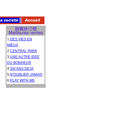
1.
DES VIES EN
MIEUX
2.
CENTRAL PARK
3.
UNE AUTRE IDEE
DU BONHEUR
4.
SIX ANS DEJA
5.
N'OUBLIER JAMAIS
6.
PLAY WITH ME