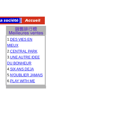
1.
DES VIES EN
MIEUX
2.
CENTRAL PARK
3.
UNE AUTRE IDEE
DU BONHEUR
4.
SIX ANS DEJA
5.
N'OUBLIER JAMAIS
6.
PLAY WITH ME