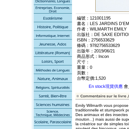
編號：121001195
書名：LES JARDINS D'EM
作者：WILMARTH EMILY
出版社：DE SAXE EDITIO
ISBN：2756533629
條碼：9782756533629
出版年：2019/06/21
商品形式：Incon
尺寸：
重量：0
頁數：
台幣定價:1,520
En stock現貨供應
會員
Emily Wilmarth vous propose 
traditionnelle et stumpwork po
Des animaux et des insectes e
mouton...) mais aussi de sup
la créatrice sur de simples to
ajoutent des biscornus, une