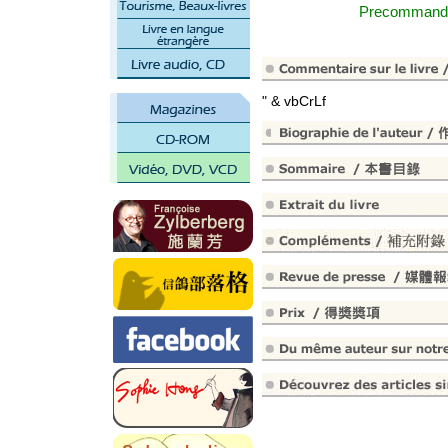
Precomma
" & vbCrLf