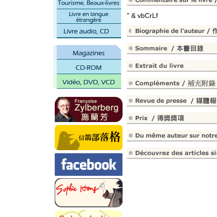
" & vbCrLf