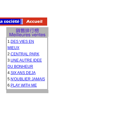
1.
DES VIES EN
MIEUX
2.
CENTRAL PARK
3.
UNE AUTRE IDEE
DU BONHEUR
4.
SIX ANS DEJA
5.
N'OUBLIER JAMAIS
6.
PLAY WITH ME