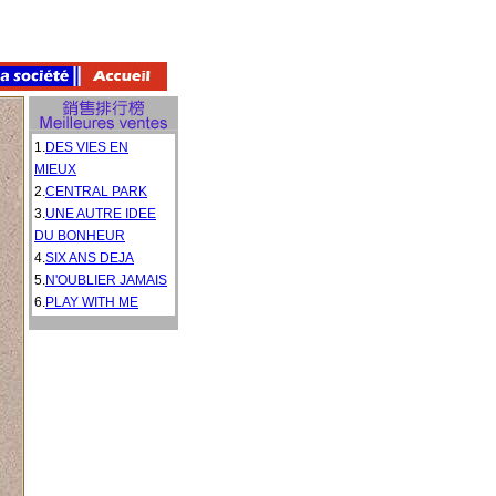
1.
DES VIES EN
MIEUX
2.
CENTRAL PARK
3.
UNE AUTRE IDEE
DU BONHEUR
4.
SIX ANS DEJA
5.
N'OUBLIER JAMAIS
6.
PLAY WITH ME