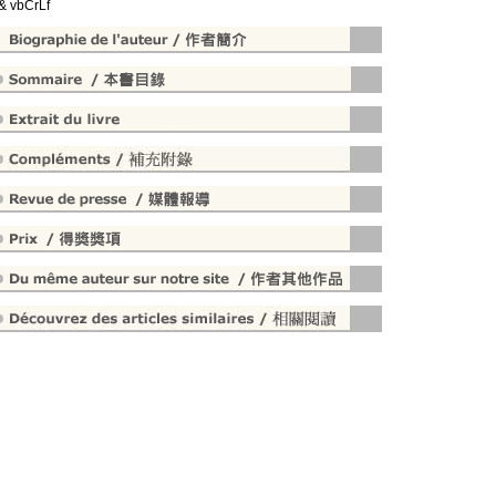
 & vbCrLf