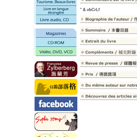
" & vbCrLf