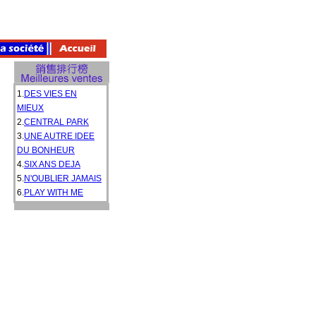
1.
DES VIES EN
MIEUX
2.
CENTRAL PARK
3.
UNE AUTRE IDEE
DU BONHEUR
4.
SIX ANS DEJA
5.
N'OUBLIER JAMAIS
6.
PLAY WITH ME