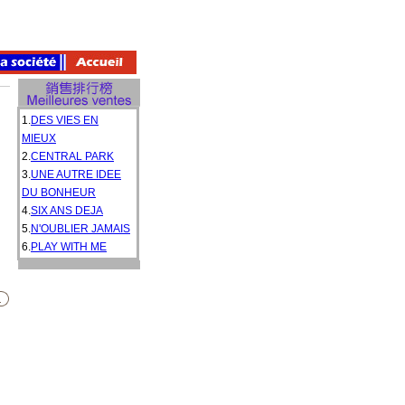
1.
DES VIES EN
MIEUX
2.
CENTRAL PARK
3.
UNE AUTRE IDEE
DU BONHEUR
4.
SIX ANS DEJA
5.
N'OUBLIER JAMAIS
6.
PLAY WITH ME