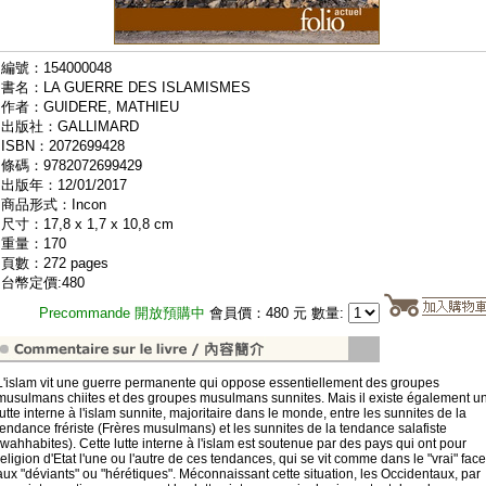
編號：154000048
書名：LA GUERRE DES ISLAMISMES
作者：GUIDERE, MATHIEU
出版社：GALLIMARD
ISBN：2072699428
條碼：9782072699429
出版年：12/01/2017
商品形式：Incon
尺寸：17,8 x 1,7 x 10,8 cm
重量：170
頁數：272 pages
台幣定價:480
Precommande 開放預購中
會員價：480 元 數量:
L'islam vit une guerre permanente qui oppose essentiellement des groupes
musulmans chiites et des groupes musulmans sunnites. Mais il existe également u
lutte interne à l'islam sunnite, majoritaire dans le monde, entre les sunnites de la
tendance frériste (Frères musulmans) et les sunnites de la tendance salafiste
(wahhabites). Cette lutte interne à l'islam est soutenue par des pays qui ont pour
religion d'Etat l'une ou l'autre de ces tendances, qui se vit comme dans le "vrai" face
aux "déviants" ou "hérétiques". Méconnaissant cette situation, les Occidentaux, par