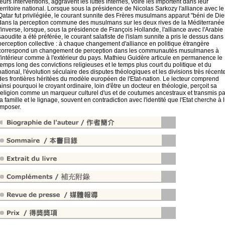
leurs interventions, aggravent les luttes internes, voire les importent dans leur
territoire national. Lorsque sous la présidence de Nicolas Sarkozy l'alliance avec le
Qatar fut privilégiée, le courant sunnite des Frères musulmans apparut "béni de Die
dans la perception commune des musulmans sur les deux rives de la Méditerranée.
l'inverse, lorsque, sous la présidence de François Hollande, l'alliance avec l'Arabie
saoudite a été préférée, le courant salafiste de l'islam sunnite a pris le dessus dans 
perception collective : à chaque changement d'alliance en politique étrangère
correspond un changement de perception dans les communautés musulmanes à
l'intérieur comme à l'extérieur du pays. Mathieu Guidère articule en permanence le
temps long des convictions religieuses et le temps plus court du politique et du
national, l'évolution séculaire des disputes théologiques et les divisions très récent
des frontières héritées du modèle européen de l'Etat-nation. Le lecteur comprend
ainsi pourquoi le croyant ordinaire, loin d'être un docteur en théologie, perçoit sa
religion comme un marqueur culturel d'us et de coutumes ancestraux et transmis pa
la famille et le lignage, souvent en contradiction avec l'identité que l'Etat cherche à l
imposer.