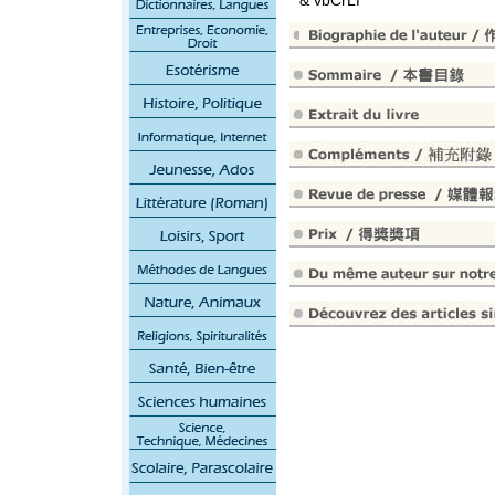
" & vbCrLf