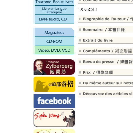
" & vbCrLf