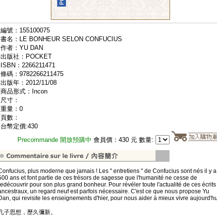
編號：155100075
書名：LE BONHEUR SELON CONFUCIUS
作者：YU DAN
出版社：POCKET
ISBN：2266211471
條碼：9782266211475
出版年：2012/11/08
商品形式：Incon
尺寸：
重量：0
頁數：
台幣定價:430
Precommande 開放預購中
會員價：430 元 數量:
Confucius, plus moderne que jamais ! Les " entretiens " de Confucius sont nés il y a
500 ans et font partie de ces trésors de sagesse que l'humanité ne cesse de
redécouvrir pour son plus grand bonheur. Pour révéler toute l'actualité de ces écrits
ancestraux, un regard neuf est parfois nécessaire. C'est ce que nous propose Yu
Dan, qui revisite les enseignements d'hier, pour nous aider à mieux vivre aujourd'hu
孔子思想，歷久彌新。