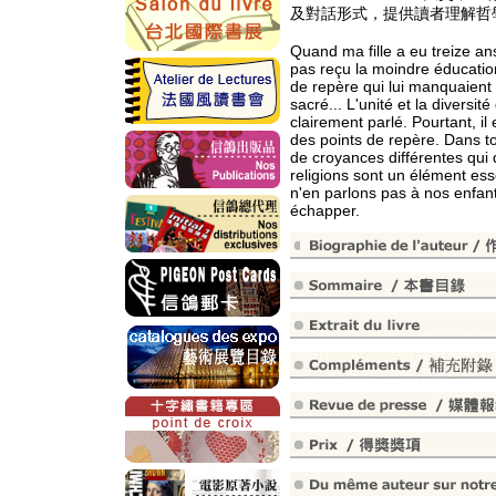
及對話形式，提供讀者理解哲
Quand ma fille a eu treize an
pas reçu la moindre éducation 
de repère qui lui manquaient : 
sacré... L'unité et la diversit
clairement parlé. Pourtant, il
des points de repère. Dans t
de croyances différentes qui
religions sont un élément ess
n'en parlons pas à nos enfant
échapper.