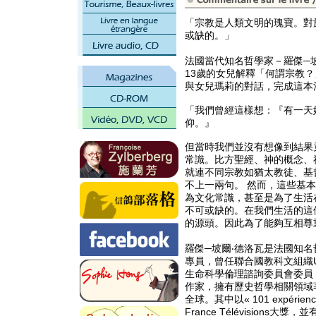
「宗教是人類文明的瑰寶。對
或缺的。」
法國當代知名哲學家－羅傑─坡爾‧德
13歲的女兒解釋「何謂宗教
與女兒瑪莉的對話，完成這本
「我們曾經這樣想：『有一天
仰。』
但當時我們並沒有想像到結果
常識。比方聖經、神的概念、
就連不同宗教如猶太教徒、基
不上一兩句。 然而，這些基
為文化常識，甚至是為了生活
不可或缺的。在我們生活的這
的源頭。因此為了能夠互相尊
羅傑─坡爾‧德洛瓦是法國知
專員，曾任聯合國教科文組織UN
生命科學倫理諮詢委員會委員（
作家，擁有歷史哲學相關領域
全球。其中以« 101 expériences 
France Télévision