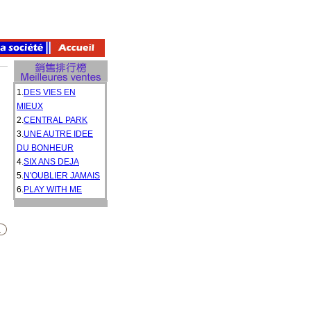
1.
DES VIES EN
MIEUX
2.
CENTRAL PARK
3.
UNE AUTRE IDEE
DU BONHEUR
4.
SIX ANS DEJA
5.
N'OUBLIER JAMAIS
6.
PLAY WITH ME