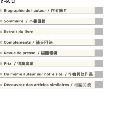
" & vbCrLf