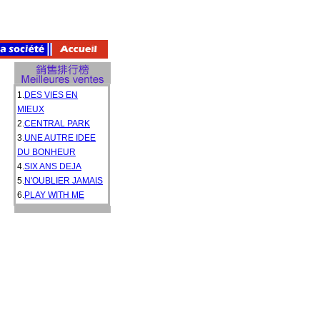
1.
DES VIES EN
MIEUX
2.
CENTRAL PARK
3.
UNE AUTRE IDEE
DU BONHEUR
4.
SIX ANS DEJA
5.
N'OUBLIER JAMAIS
6.
PLAY WITH ME