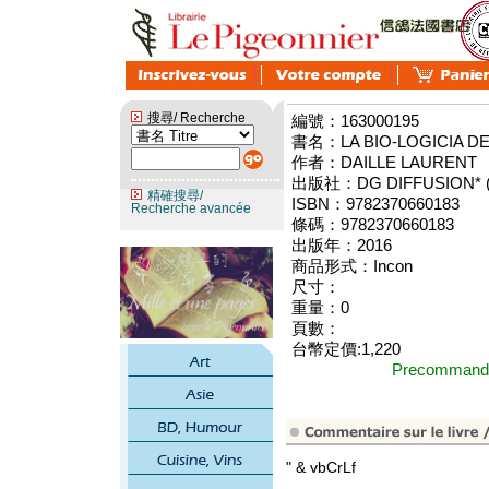
搜尋/ Recherche
編號：163000195
書名：LA BIO-LOGICIA D
作者：DAILLE LAURENT
出版社：DG DIFFUSION* (p
精確搜尋/
ISBN：9782370660183
Recherche avancée
條碼：9782370660183
出版年：2016
商品形式：Incon
尺寸：
重量：0
頁數：
台幣定價:1,220
Precomma
" & vbCrLf