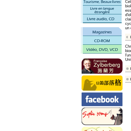
Cet
bio
ess
d'i
cla
cyc
un 
Chr
bio
l'u
Uni