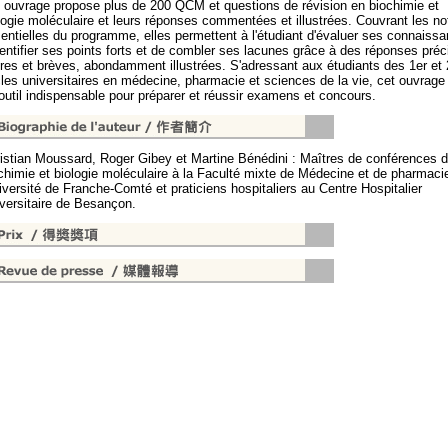
 ouvrage propose plus de 200 QCM et questions de révision en biochimie et
logie moléculaire et leurs réponses commentées et illustrées. Couvrant les no
entielles du programme, elles permettent à l'étudiant d'évaluer ses connaiss
dentifier ses points forts et de combler ses lacunes grâce à des réponses préc
ires et brèves, abondamment illustrées. S'adressant aux étudiants des 1er et 
les universitaires en médecine, pharmacie et sciences de la vie, cet ouvrage
outil indispensable pour préparer et réussir examens et concours.
istian Moussard, Roger Gibey et Martine Bénédini : Maîtres de conférences 
chimie et biologie moléculaire à la Faculté mixte de Médecine et de pharmaci
niversité de Franche-Comté et praticiens hospitaliers au Centre Hospitalier
versitaire de Besançon.