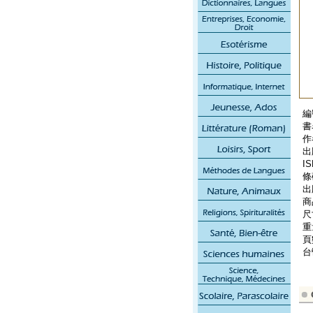
編
書
作
出
IS
條
出
商
尺寸
重
頁
台