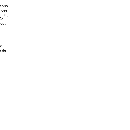
tions
ances,
ises,
2e
 est
de
e de