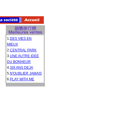
1.
DES VIES EN
MIEUX
2.
CENTRAL PARK
3.
UNE AUTRE IDEE
DU BONHEUR
4.
SIX ANS DEJA
5.
N'OUBLIER JAMAIS
6.
PLAY WITH ME