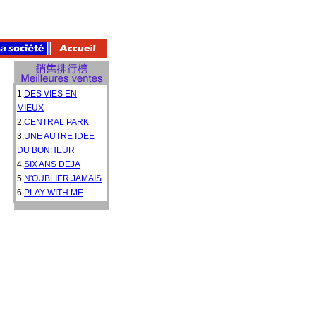
1.
DES VIES EN
MIEUX
2.
CENTRAL PARK
3.
UNE AUTRE IDEE
DU BONHEUR
4.
SIX ANS DEJA
5.
N'OUBLIER JAMAIS
6.
PLAY WITH ME