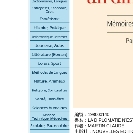
編號：198000140
書名：LA DIPLOMATIE N'EST
作者：MARTIN CLAUDE
出版社：NOUVELLES EDITION