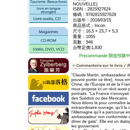
NOUVELLE)
ISBN：2815927624
條碼：9782815927628
出版年：2018/03/15
商品形式：Incon
尺寸：16,5 × 23,7 × 5,3
重量：1055
頁數：946
台幣定價:1,830
Precommande 開放預購
"Claude Martin, ambassadeur de
pouvoir porter ce titre), nous e
Chine, de l'Europe et de la Fra
nous propose ici un récit aussi 
portraits. "La France n'envoyai
des Suédois ou des Mexicains.
Nous étions là pour connaître la
extraordinaire ouvrage, qu'il la
l'Allemagne qu'il a parcourue en
ambassadeur non conformiste a v
dîner de gala". Elle est un dial
les gouvernent.