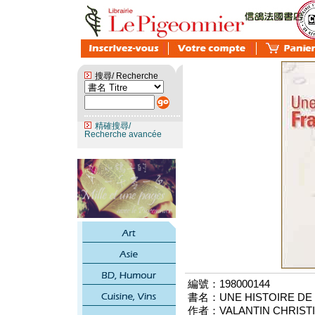
搜尋/ Recherche
精確搜尋/
Recherche avancée
編號：198000144
書名：UNE HISTOIRE DE
作者：VALANTIN CHRIST