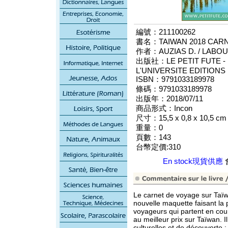
編號：211100262
書名：TAIWAN 2018 CARN
作者：AUZIAS D. / LABO
出版社：LE PETIT FUTE - 
L'UNIVERSITE EDITIONS
ISBN：9791033189978
條碼：9791033189978
出版年：2018/07/11
商品形式：Incon
尺寸：15,5 x 0,8 x 10,5 cm
重量：0
頁數：143
台幣定價:310
En stock現貨供應
Le carnet de voyage sur Taïw
nouvelle maquette faisant la 
voyageurs qui partent en cou
au meilleur prix sur Taïwan. 
culturelles et de découverte : 