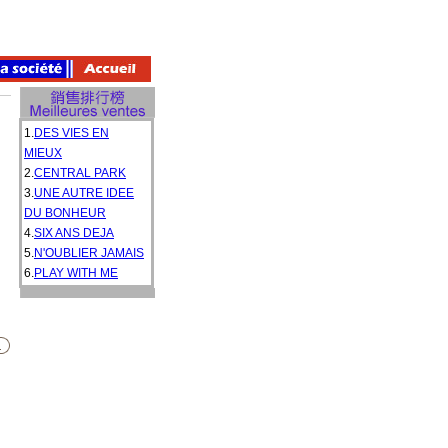
1.
DES VIES EN
MIEUX
2.
CENTRAL PARK
3.
UNE AUTRE IDEE
DU BONHEUR
4.
SIX ANS DEJA
5.
N'OUBLIER JAMAIS
6.
PLAY WITH ME