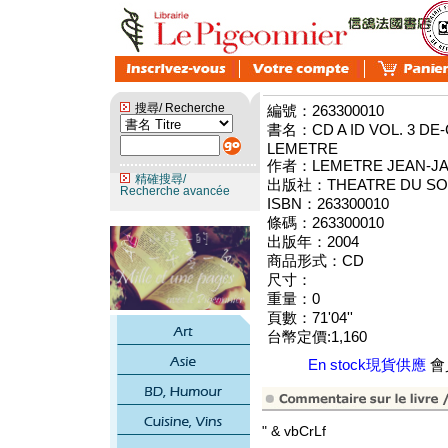
搜尋/ Recherche
編號：263300010
書名：CD A ID VOL. 3 DE-
LEMETRE
作者：LEMETRE JEAN-J
精確搜尋/
出版社：THEATRE DU SOL
Recherche avancée
ISBN：263300010
條碼：263300010
出版年：2004
商品形式：CD
尺寸：
重量：0
頁數：71'04''
台幣定價:1,160
En stock現貨供應
會員
" & vbCrLf