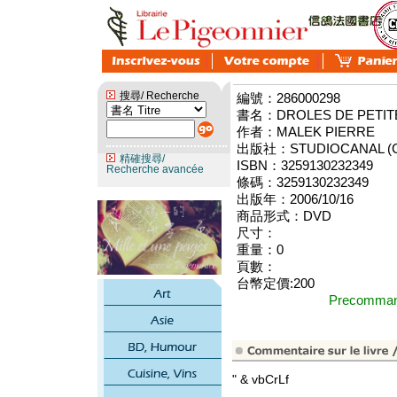
搜尋/ Recherche
編號：286000298
書名：DROLES DE PETITES
作者：MALEK PIERRE
出版社：STUDIOCANAL (C
精確搜尋/
ISBN：3259130232349
Recherche avancée
條碼：3259130232349
出版年：2006/10/16
商品形式：DVD
尺寸：
重量：0
頁數：
台幣定價:200
Precomm
" & vbCrLf