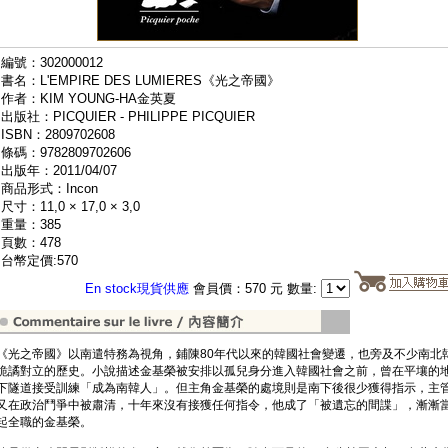
編號：302000012
書名：L'EMPIRE DES LUMIERES《光之帝國》
作者：KIM YOUNG-HA金英夏
出版社：PICQUIER - PHILIPPE PICQUIER
ISBN：2809702608
條碼：9782809702606
出版年：2011/04/07
商品形式：Incon
尺寸：11,0 × 17,0 × 3,0
重量：385
頁數：478
台幣定價:570
En stock現貨供應
會員價：570 元 數量:
《光之帝國》以南遣特務為視角，鋪陳80年代以來的韓國社會變遷，也旁及不少南北
詭譎對立的歷史。小說描述金基榮被安排以孤兒身分進入韓國社會之前，曾在平壤的
下隧道接受訓練「成為南韓人」。但主角金基榮的處境則是南下後很少獲得指示，主
又在政治鬥爭中被肅清，十年來沒有接獲任何指令，他成了「被遺忘的間諜」，漸漸
起全職的金基榮。