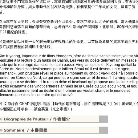
他是從事冷門電影版權的進口商，就像首爾街頭隨處可見的40多歲韓國大叔，有著疲
神情和鬆弛身軀，與大學時代的朋友結為夫妻，有個讀初中二年級的女兒，還養了隻
貓。
然而就在某天早晨，金基榮突然收到召回命令，要求立即返回北邊的祖國。當天他懷
滿腦困惑遊蕩在首爾的繁華街角，思考自己生活過的三個國家：北朝鮮、80年代的韓
和21世紀的韓國。
於是他開始以只剩一天的眼光重新審視自己的生命史、以首爾為象徵的資本主義世界
誤打誤撞親歷的韓國民主化進程。……
Kim Kiyeong, importateur de films étrangers, père de famille sans histoire, voit sa vi
basculer à la lecture d’un haïku de Bashô. Les vers du poète délivrent un message
codé qui le replonge dans son lointain passé. Vingt ans plus tôt, Kiyeong quittait la
Corée du Nord clandestinement pour infiltrer Séoul où il est devenu un « agent
dormant ». Son brusque réveil le place au moment du choix : va-t-il obéir à l’ordre 
rentrer en Corée du Nord, ce qui peut-être signe son arrêt de mort ? Il a vingt-quatr
heures pour se décider…Un roman riche et fascinant qui propose une lecture critiq
et très éclairante des vingt dernières années de la Corée du Sud et du Nord, et nou
attache passionnément au destin d’un homme qui voulait changer le monde et
découvre que c’est le contraire qui est arrivé.
(中文節錄自 OKAPI 閱讀生活誌 【時代的錫鼓響起，誰在清理戰場？】04｜黃崇凱：
的祖國正在呼喚你──讀金英夏《光之帝國》)